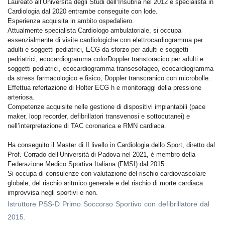
Laureato all’Università degli Studi dell’Insubria nel 2012 e specialista in
Cardiologia dal 2020 entrambe conseguite con lode.
Esperienza acquisita in ambito ospedaliero.
Attualmente specialista Cardiologo ambulatoriale, s
i occupa
essenzialmente di visite cardiologiche con elettrocardiogramma per
adulti e soggetti pediatrici, ECG da sforzo per adulti e soggetti
pedriatrici, ecocardiogramma colorDoppler transtoracico per adulti e
soggetti pediatrici, ecocardiogramma transesofageo, ecocardiogramma
da stress farmacologico e fisico, Doppler transcranico con microbolle.
Effettua refertazione di Holter ECG h e monitoraggi della pressione
arteriosa.
Competenze acquisite nelle gestione di dispositivi impiantabili (pace
maker, loop recorder, defibrillatori transvenosi e sottocutanei) e
nell’interpretazione di TAC coronarica e RMN cardiaca.
Ha conseguito il Master di II livello in Cardiologia dello Sport, diretto dal
Prof. Corrado dell’Università di Padova nel 2021, è membro della
Federazione Medico Sportiva Italiana (FMSI) dal 2015.
Si occupa di consulenze con
valutazione del rischio cardiovascolare
globale, del rischio aritmico generale e del rischio di morte cardiaca
improvvisa negli sportivi e non.
Istruttore PSS-D Primo Soccorso Sportivo con defibrillatore dal
2015.